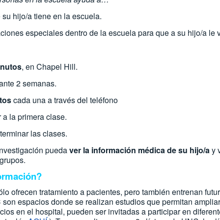
 su hijo/a tiene en la escuela.
ones especiales dentro de la escuela para que a su hijo/a le 
inutos
, en Chapel Hill.
ante 2 semanas.
tos
cada una a través del teléfono
 a la primera clase.
terminar las clases.
investigación pueda
ver la información médica de su hijo/a
y v
 grupos.
ormación?
ólo ofrecen tratamiento a pacientes, pero también entrenan fut
C son espacios donde se realizan estudios que permitan ampliar
ios en el hospital, pueden ser invitadas a participar en diferen