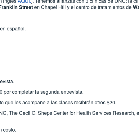
n inglés
AQUÍ.
). Tenemos alianzas con 3 clínicas de UNC: la cl
Franklin Street
en Chapel Hill y el centro de tratamientos de
Wa
 en español.
evista.
0 por completar la segunda entrevista.
to que les acompañe a las clases recibirán otros $20.
UNC, The Cecil G. Sheps Center for Health Services Research, en
n costo.