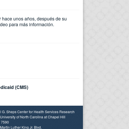
ar hace unos años, después de su
video para más información.
edicaid (CMS)
l G. Sheps Center for Health Services Research
University of North Carolina at Chapel Hill
 7590
Martin Luther King Jr. Blvd.