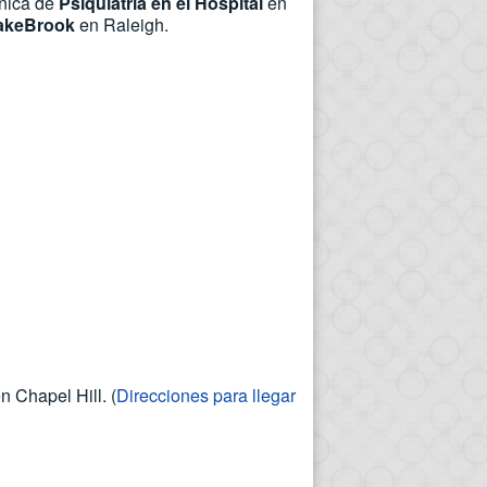
ínica de
Psiquiatría en el Hospital
en
keBrook
en Raleigh.
 Chapel Hill. (
Direcciones para llegar